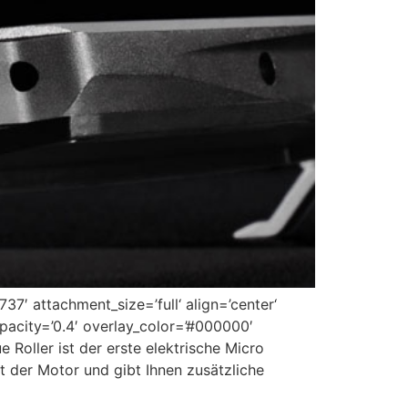
7′ attachment_size=’full‘ align=’center‘
opacity=’0.4′ overlay_color=’#000000′
 Roller ist der erste elektrische Micro
t der Motor und gibt Ihnen zusätzliche