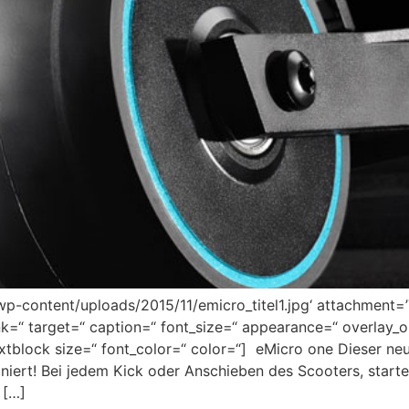
-content/uploads/2015/11/emicro_titel1.jpg‘ attachment=’73
ink=“ target=“ caption=“ font_size=“ appearance=“ overlay_
extblock size=“ font_color=“ color=“] eMicro one Dieser neue
iert! Bei jedem Kick oder Anschieben des Scooters, starte
 […]