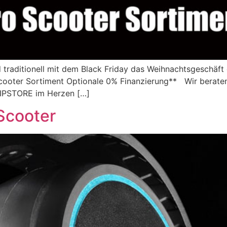
d traditionell mit dem Black Friday das Weihnachtsgeschäft 
ooter Sortiment Optionale 0% Finanzierung** Wir beraten
IPSTORE im Herzen […]
Scooter