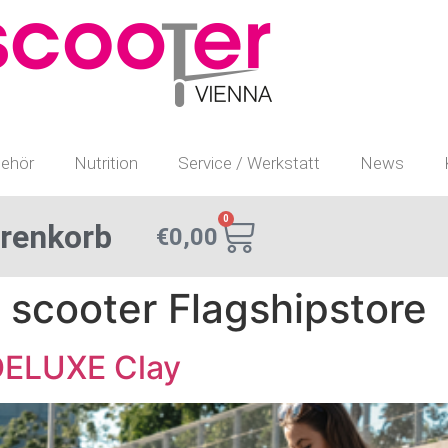
ehör
Nutrition
Service / Werkstatt
News
0
renkorb
€
0,00
 scooter Flagshipstore
DELUXE Clay