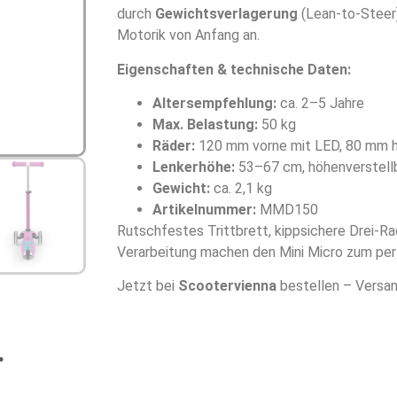
durch
Gewichtsverlagerung
(Lean-to-Steer)
Motorik von Anfang an.
Eigenschaften & technische Daten:
Altersempfehlung:
ca. 2–5 Jahre
Max. Belastung:
50 kg
Räder:
120 mm vorne mit LED, 80 mm hi
Lenkerhöhe:
53–67 cm, höhenverstell
Gewicht:
ca. 2,1 kg
Artikelnummer:
MMD150
Rutschfestes Trittbrett, kippsichere Drei-R
Verarbeitung machen den Mini Micro zum perf
Jetzt bei
Scootervienna
bestellen – Versan
…