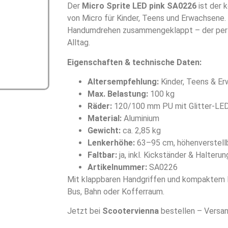
Der
Micro Sprite LED pink SA0226
ist der 
von Micro für Kinder, Teens und Erwachsene. L
Handumdrehen zusammengeklappt – der perfe
Alltag.
Eigenschaften & technische Daten:
Altersempfehlung:
Kinder, Teens & E
Max. Belastung:
100 kg
Räder:
120/100 mm PU mit Glitter-LED
Material:
Aluminium
Gewicht:
ca. 2,85 kg
Lenkerhöhe:
63–95 cm, höhenverstell
Faltbar:
ja, inkl. Kickständer & Halteru
Artikelnummer:
SA0226
Mit klappbaren Handgriffen und kompaktem F
Bus, Bahn oder Kofferraum.
Jetzt bei
Scootervienna
bestellen – Versan