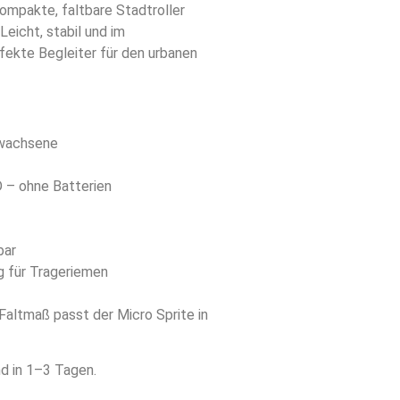
kompakte, faltbare Stadtroller
eicht, stabil und im
kte Begleiter für den urbanen
rwachsene
 – ohne Batterien
bar
ng für Trageriemen
altmaß passt der Micro Sprite in
d in 1–3 Tagen.