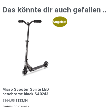
Das könnte dir auch gefallen 
Angebot!
Micro Scooter Sprite LED
neochrome black SA0243
€
164,95
€
133,84
Enthält 20% MwSt.