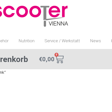
ehör
Nutrition
Service / Werkstatt
News
0
renkorb
€
0,00
nk“