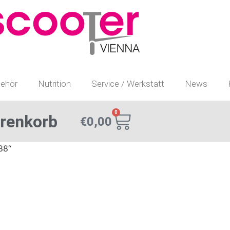
ehör
Nutrition
Service / Werkstatt
News
0
renkorb
€
0,00
88“