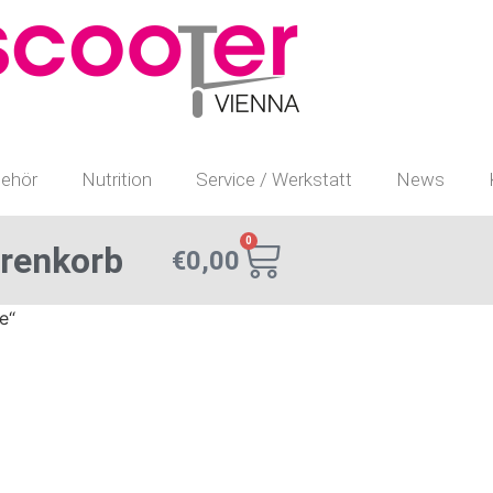
ehör
Nutrition
Service / Werkstatt
News
0
renkorb
€
0,00
e“