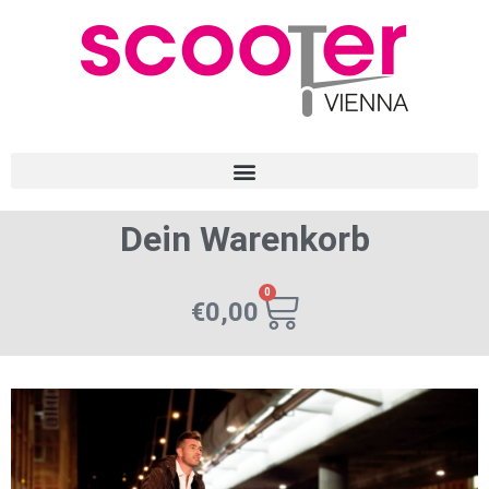
Dein Warenkorb
0
€
0,00