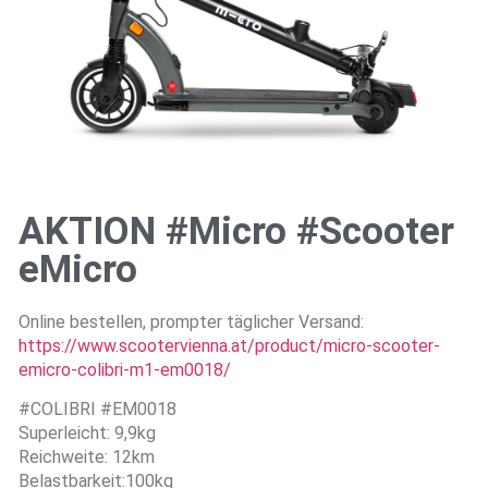
AKTION #Micro #Scooter
eMicro
Online bestellen, prompter täglicher Versand:
https://www.scootervienna.at/product/micro-scooter-
emicro-colibri-m1-em0018/
#COLIBRI #EM0018
Superleicht: 9,9kg
Reichweite: 12km
Belastbarkeit:100kg