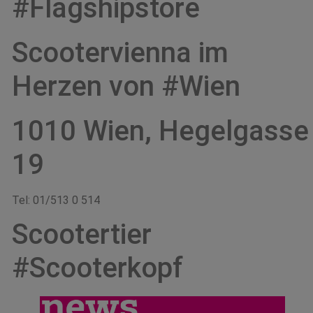
#Flagshipstore
Scootervienna im
Herzen von #Wien
1010 Wien, Hegelgasse
19
Tel: 01/513 0 514
Scootertier
#Scooterkopf