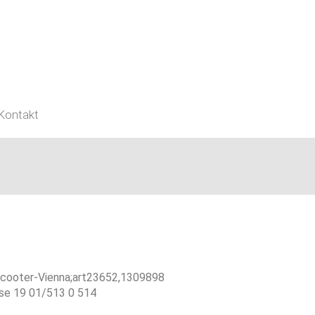
Kontakt
Scooter-Vienna;art23652,1309898
se 19
01/513 0 514