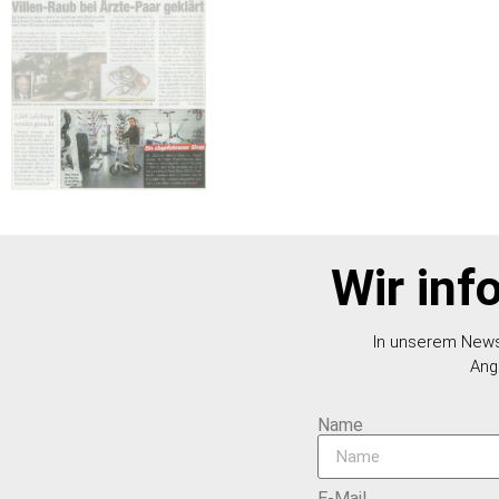
Wir inf
In unserem Newsl
Ang
Name
E-Mail